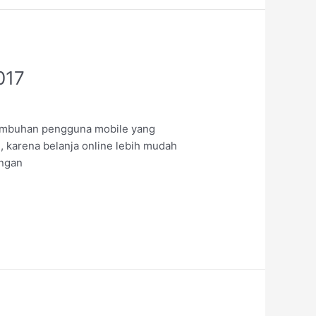
017
rtumbuhan pengguna mobile yang
i, karena belanja online lebih mudah
engan