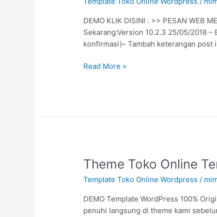
Template Toko Online Wordpress
/
mim
DEMO KLIK DISINI . >> PESAN WEB MEN
Sekarang:Version 10.2.3 25/05/2018 – 
konfirmasi)– Tambah keterangan post i
Read More »
Theme
Theme Toko Online Te
Toko
Template Toko Online Wordpress
/
mim
Online
Tercanggih
DEMO Template WordPress 100% Origina
2018
penuhi langsung di theme kami sebelu