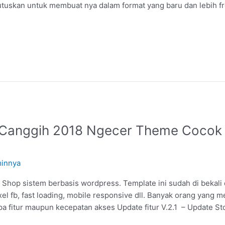
uskan untuk membuat nya dalam format yang baru dan lebih fr
 Canggih 2018 Ngecer Theme Cocok
innya
Shop sistem berbasis wordpress. Template ini sudah di bekali d
xel fb, fast loading, mobile responsive dll. Banyak orang yang 
pa fitur maupun kecepatan akses Update fitur V.2.1 – Update St