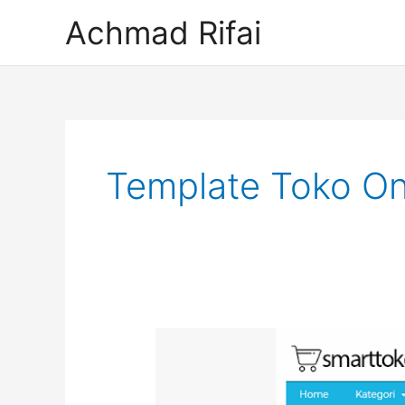
Lewati
Achmad Rifai
ke
konten
Post
pagination
Template Toko On
Template
Theme
Toko
Online