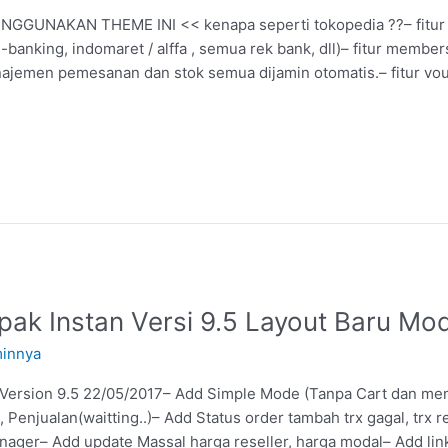
GGUNAKAN THEME INI << kenapa seperti tokopedia ??– fitur 
-banking, indomaret / alffa , semua rek bank, dll)– fitur membe
anajemen pemesanan dan stok semua dijamin otomatis.– fitur vou
ak Instan Versi 9.5 Layout Baru Mo
innya
rsion 9.5 22/05/2017– Add Simple Mode (Tanpa Cart dan membe
 Penjualan(waitting..)– Add Status order tambah trx gagal, trx
ager– Add update Massal harga reseller, harga modal– Add lin