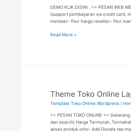
Seperti
DEMO KLIK DISINI . >> PESAN WEB MEN
Tokopedia
(support pembayaran via credit card, m
Lapak
member– fitur harga reseller– fitur m
Instan
Smart
Read More »
Toko
Terbaru
Theme
Theme Toko Online Lap
Toko
Template Toko Online Wordpress
/
mim
Online
Lapak
>> PESAN TOKO ONLINE << Sekarang:Ve
Instan
dan search) Harga Termurah, Termahal,
Versi
akses produk only– Add Google tag man