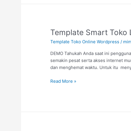
Template
Template Smart Toko L
Smart
Template Toko Online Wordpress
/
mim
Toko
Lapak
DEMO Tahukah Anda saat ini pengguna 
Instan
semakin pesat serta akses internet mur
Version
dan menghemat waktu. Untuk itu meny
X
10.1.1
Read More »
14/12/2017