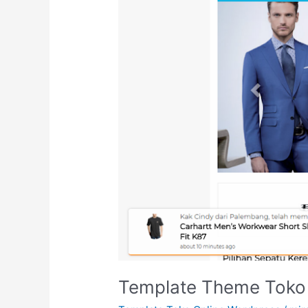
Smart
Toko
Lapak
Instan
V
10.2.3
Terbaru
2018
Template Theme Toko O