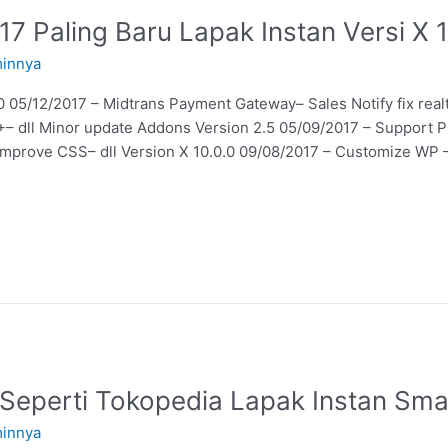
7 Paling Baru Lapak Instan Versi X 1
innya
 05/12/2017 – Midtrans Payment Gateway– Sales Notify fix real
– dll Minor update Addons Version 2.5 05/09/2017 – Support PH
– Improve CSS– dll Version X 10.0.0 09/08/2017 – Customize WP 
Seperti Tokopedia Lapak Instan Sma
innya