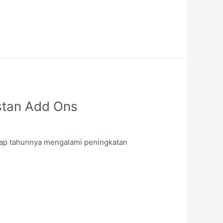
stan Add Ons
iap tahunnya mengalami peningkatan