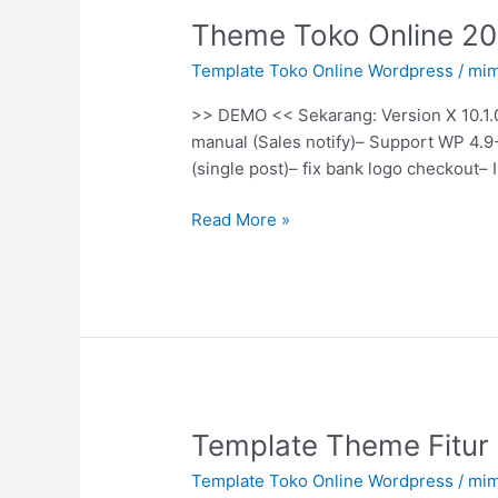
Theme
Theme Toko Online 201
Toko
Template Toko Online Wordpress
/
mim
Online
2017
>> DEMO << Sekarang: Version X 10.1.0
Paling
manual (Sales notify)– Support WP 4.9+
Baru
(single post)– fix bank logo checkout
Lapak
Instan
Read More »
Versi
X
10.1
Template
Template Theme Fitur 
Theme
Template Toko Online Wordpress
/
mim
Fitur