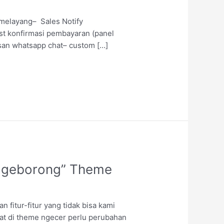
melayang– Sales Notify
st konfirmasi pembayaran (panel
esan whatsapp chat– custom […]
“Ngeborong” Theme
itur-fitur yang tidak bisa kami
at di theme ngecer perlu perubahan