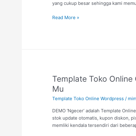
Fitur
yang cukup besar sehingga kami memut
Super
Komplit
Read More »
“Ngeborong”
Theme
Template
Template Toko Online
Toko
Mu
Online
Template Toko Online Wordpress
/
mim
Canggih
2018
DEMO ‘Ngecer’ adalah Template Online 
Ngecer
stok update otomatis, kupon diskon, pi
Theme
memliki kendala tersendiri dari bebera
Cocok
Untuk