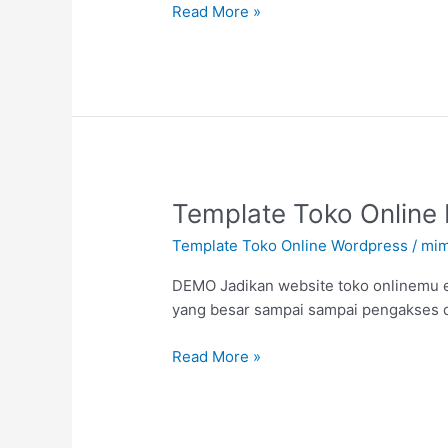
Read More »
Produk
Produk
Mu
Template
Template Toko Online 
Toko
Template Toko Online Wordpress
/
mim
Online
Mobile
DEMO Jadikan website toko onlinemu e
Version
yang besar sampai sampai pengakses da
Smart
Toko
Read More »
Lapak
Instan
Add
Ons