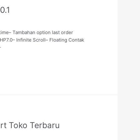
0.1
time– Tambahan option last order
P7.0– Infinite Scroll– Floating Contak
–
rt Toko Terbaru