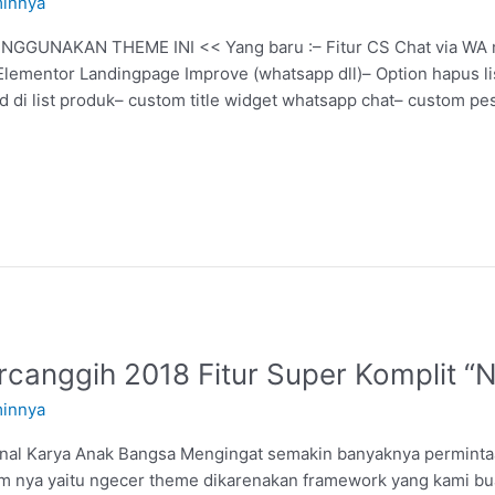
innya
GGUNAKAN THEME INI << Yang baru :– Fitur CS Chat via WA 
Elementor Landingpage Improve (whatsapp dll)– Option hapus li
d di list produk– custom title widget whatsapp chat– custom p
rcanggih 2018 Fitur Super Komplit 
innya
l Karya Anak Bangsa Mengingat semakin banyaknya permintaan f
m nya yaitu ngecer theme dikarenakan framework yang kami bu