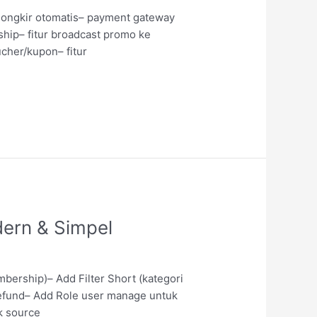
ongkir otomatis– payment gateway
rship– fitur broadcast promo ke
cher/kupon– fitur
dern & Simpel
rship)– Add Filter Short (kategori
 refund– Add Role user manage untuk
k source