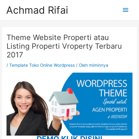
Lewati
Men
Achmad Rifai
ke
konten
Uta
Post
navigation
Theme Website Properti atau
Listing Properti Vroperty Terbaru
2017
/
Template Toko Online Wordpress
/ Oleh
miminnya
DEMO KLIK DISINI