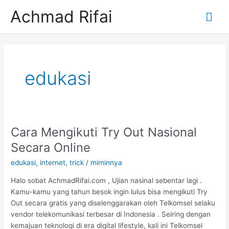
Lewati
Me
Achmad Rifai
ke
konten
Uta
edukasi
Cara Mengikuti Try Out Nasional
Cara
Mengikuti
Secara Online
Try
edukasi
,
internet
,
trick
/
miminnya
Out
Nasional
Halo sobat AchmadRifai.com , Ujian nasinal sebentar lagi .
Secara
Kamu-kamu yang tahun besok ingin lulus bisa mengikuti Try
Online
Out secara gratis yang diselenggarakan oleh Telkomsel selaku
vendor telekomunikasi terbesar di Indonesia . Seiring dengan
kemajuan teknologi di era digital lifestyle, kali ini Telkomsel