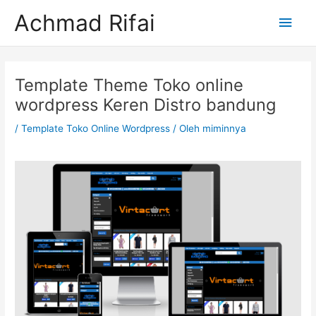
Lewati
Men
Achmad Rifai
ke
konten
Uta
Post
navigation
Template Theme Toko online
wordpress Keren Distro bandung
/
Template Toko Online Wordpress
/ Oleh
miminnya