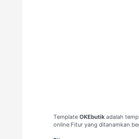
Template
OKEbutik
adalah templ
online.Fitur yang ditanamkan beg