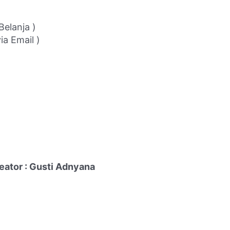
Belanja )
ia Email )
reator : Gusti Adnyana