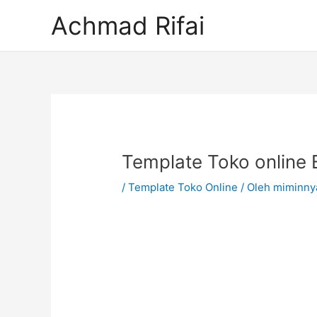
Lewati
Achmad Rifai
ke
konten
Post
navigation
Template Toko online 
/
Template Toko Online
/ Oleh
miminny