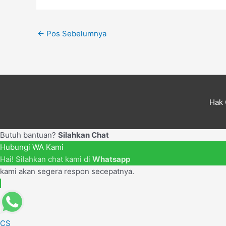
←
Pos Sebelumnya
Hak 
Butuh bantuan?
Silahkan Chat
Hubungi WA Kami
Hai! Silahkan chat kami di
Whatsapp
kami akan segera respon secepatnya.
CS