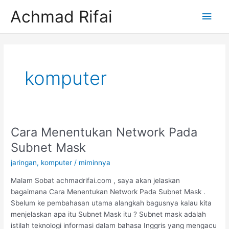
Lewati
Men
Achmad Rifai
ke
konten
Uta
komputer
Cara Menentukan Network Pada
Cara
Menentukan
Subnet Mask
Network
jaringan
,
komputer
/
miminnya
Pada
Subnet
Malam Sobat achmadrifai.com , saya akan jelaskan
Mask
bagaimana Cara Menentukan Network Pada Subnet Mask .
Sbelum ke pembahasan utama alangkah bagusnya kalau kita
menjelaskan apa itu Subnet Mask itu ? Subnet mask adalah
istilah teknologi informasi dalam bahasa Inggris yang mengacu