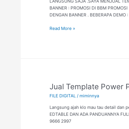
LANGSUNG SAJA .SAYA MENJUAL TEM
Promosi
BANNER : PROMOSI DI BBM PROMOSI
di
DENGAN BANNER . BEBERAPA DEMO : 
BBM
&
Read More »
Instgram
&
Lainnya
Murah
Jual
Jual Template Power P
Template
FILE DIGITAL
/
miminnya
Power
Point
Langsung ajah klo mau tau detail da
Untuk
EDTABLE DAN ADA PANDUANNYA FULL . kl
Banner
9666 2997
Marketing