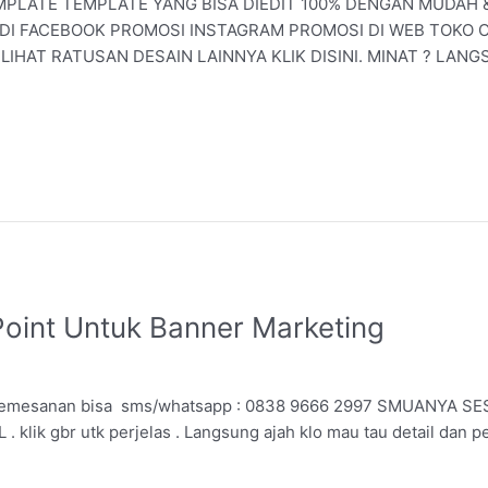
PLATE TEMPLATE YANG BISA DIEDIT 100% DENGAN MUDAH & 
 DI FACEBOOK PROMOSI INSTAGRAM PROMOSI DI WEB TOKO
LIHAT RATUSAN DESAIN LAINNYA KLIK DISINI. MINAT ? LAN
oint Untuk Banner Marketing
n pemesanan bisa sms/whatsapp : 0838 9666 2997 SMUANYA S
ik gbr utk perjelas . Langsung ajah klo mau tau detail dan 