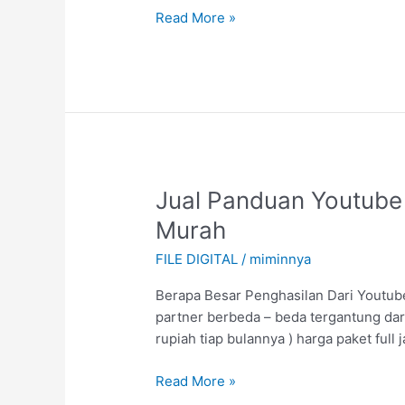
Read More »
Jual
Jual Panduan Youtube 
Panduan
Murah
Youtube
FILE DIGITAL
/
miminnya
Premium
Nyari
Berapa Besar Penghasilan Dari Youtube
Duit
partner berbeda – beda tergantung dari
Online
rupiah tiap bulannya ) harga paket ful
lewat
Youtube
Read More »
Terlengkap