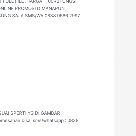
FULL FILE .HARGA : 100RBFUNGSI
 ONLINE PROMOSI DIMANAPUN
GSUNG SAJA SMS/WA 0838 9666 2997
ESUAI SPERTI YG DI GAMBAR .
pemesanan bisa sms/whatsapp : 0838