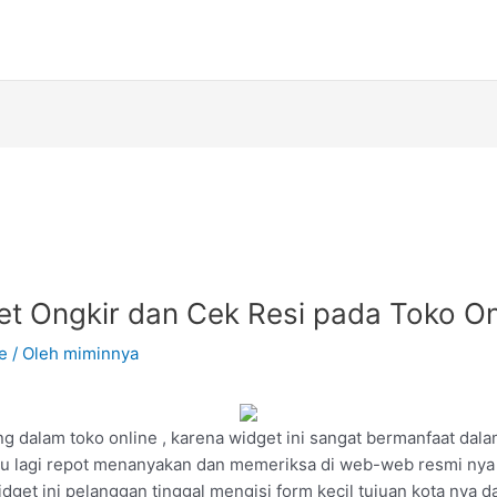
 Ongkir dan Cek Resi pada Toko On
e
/ Oleh
miminnya
g dalam toko online , karena widget ini sangat bermanfaat dalam
rlu lagi repot menanyakan dan memeriksa di web-web resmi nya
get ini pelanggan tinggal mengisi form kecil tujuan kota nya d