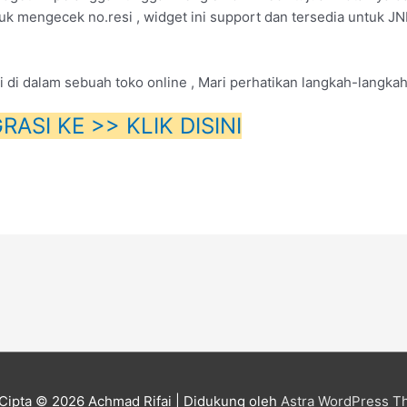
uk mengecek no.resi , widget ini support dan tersedia untuk J
 di dalam sebuah toko online , Mari perhatikan langkah-langkah
ASI KE >> KLIK DISINI
Cipta © 2026
Achmad Rifai
| Didukung oleh
Astra WordPress 