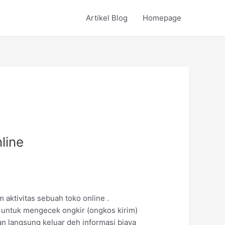
Artikel Blog
Homepage
line
 aktivitas sebuah toko online .
 untuk mengecek ongkir (ongkos kirim)
an langsung keluar deh informasi biaya