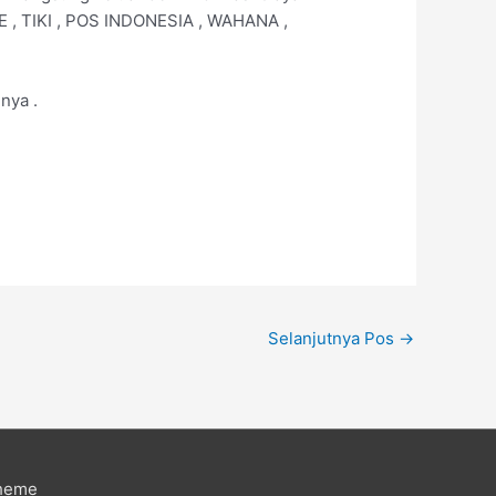
NE , TIKI , POS INDONESIA , WAHANA ,
nya .
Selanjutnya Pos
→
Theme