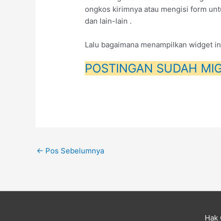
ongkos kirimnya atau mengisi form unt
dan lain-lain .
Lalu bagaimana menampilkan widget ini
POSTINGAN SUDAH MIGR
←
Pos Sebelumnya
Hak 