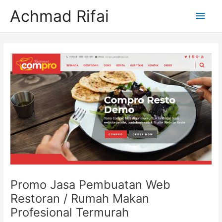
Lewati
Men
Achmad Rifai
ke
konten
Uta
Post
navigation
Promo Jasa Pembuatan Web
Restoran / Rumah Makan
Profesional Termurah