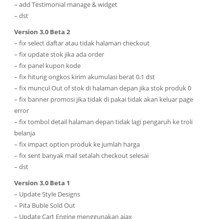
– add Testimonial manage & widget
– dst
Version 3.0 Beta 2
– fix select daftar atau tidak halaman checkout
– fix update stok jika ada order
– fix panel kupon kode
– fix hitung ongkos kirim akumulasi berat 0.1 dst
– fix muncul Out of stok di halaman depan jika stok produk 0
– fix banner promosi jika tidak di pakai tidak akan keluar page
error
– fix tombol detail halaman depan tidak lagi pengaruh ke troli
belanja
– fix impact option produk ke jumlah harga
– fix sent banyak mail setalah checkout selesai
– dst
Version 3.0 Beta 1
– Update Style Designs
– Pita Buble Sold Out
– Update Cart Engine menggunakan ajax