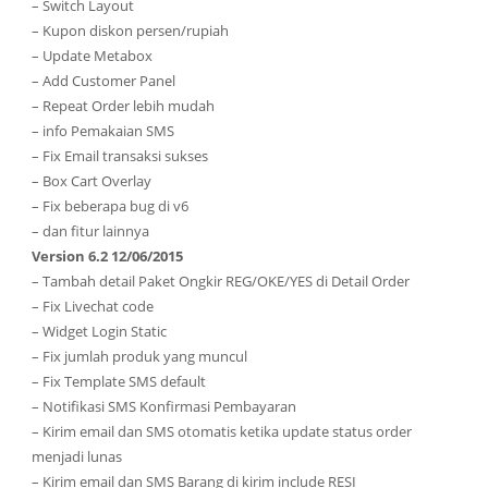
– Switch Layout
– Kupon diskon persen/rupiah
– Update Metabox
– Add Customer Panel
– Repeat Order lebih mudah
– info Pemakaian SMS
– Fix Email transaksi sukses
– Box Cart Overlay
– Fix beberapa bug di v6
– dan fitur lainnya
Version 6.2 12/06/2015
– Tambah detail Paket Ongkir REG/OKE/YES di Detail Order
– Fix Livechat code
– Widget Login Static
– Fix jumlah produk yang muncul
– Fix Template SMS default
– Notifikasi SMS Konfirmasi Pembayaran
– Kirim email dan SMS otomatis ketika update status order
menjadi lunas
– Kirim email dan SMS Barang di kirim include RESI