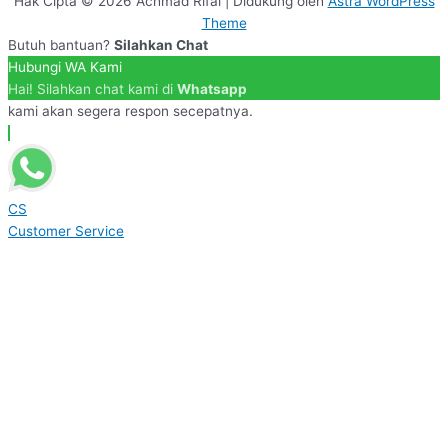
Hak Cipta © 2026
Achmad Rifai
| Didukung oleh
Astra WordPress
Theme
Butuh bantuan?
Silahkan Chat
Hubungi WA Kami
Hai! Silahkan chat kami di
Whatsapp
kami akan segera respon secepatnya.
CS
Customer Service