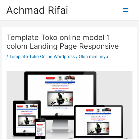
Lewati
Men
Achmad Rifai
ke
konten
Uta
Post
navigation
Template Toko online model 1
colom Landing Page Responsive
/
Template Toko Online Wordpress
/ Oleh
miminnya