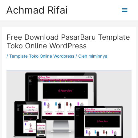
Lewati
Men
Achmad Rifai
ke
konten
Uta
Post
navigation
Free Download PasarBaru Template
Toko Online WordPress
/
Template Toko Online Wordpress
/ Oleh
miminnya