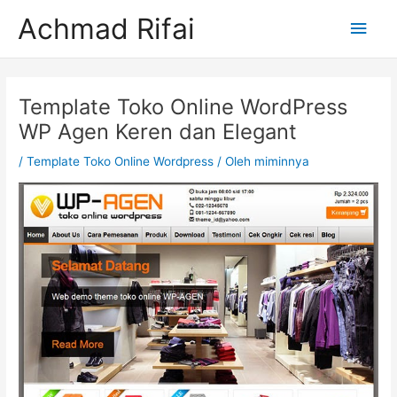
Lewati
Men
Achmad Rifai
ke
konten
Uta
Post
navigation
Template Toko Online WordPress
WP Agen Keren dan Elegant
/
Template Toko Online Wordpress
/ Oleh
miminnya