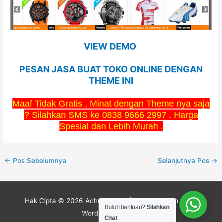
VIEW DEMO
PESAN JASA BUAT TOKO ONLINE DENGAN
THEME INI
Maaf Tidak Gratis , Minat dengan Theme nya saja
? Silahkan SMS ke 0838 9666 2997 . Harga
Spesial dan Lebih Murah .
←
Pos Sebelumnya
Selanjutnya Pos
→
Hak Cipta © 2026
Achmad Rifai
| Didukung oleh
Astra
Butuh bantuan?
Silahkan
WordPress Theme
Chat