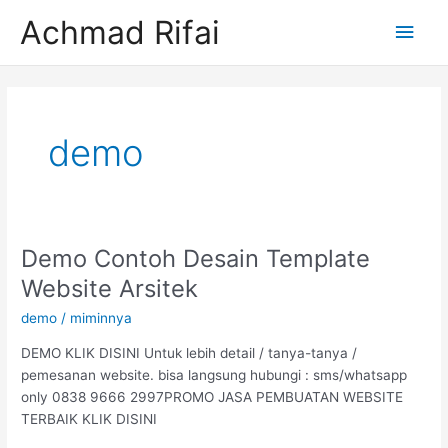
Lewati
Men
Achmad Rifai
ke
konten
Uta
Post
pagination
demo
Demo Contoh Desain Template
Demo
Contoh
Website Arsitek
Desain
demo
/
miminnya
Template
Website
DEMO KLIK DISINI Untuk lebih detail / tanya-tanya /
Arsitek
pemesanan website. bisa langsung hubungi : sms/whatsapp
only 0838 9666 2997PROMO JASA PEMBUATAN WEBSITE
TERBAIK KLIK DISINI