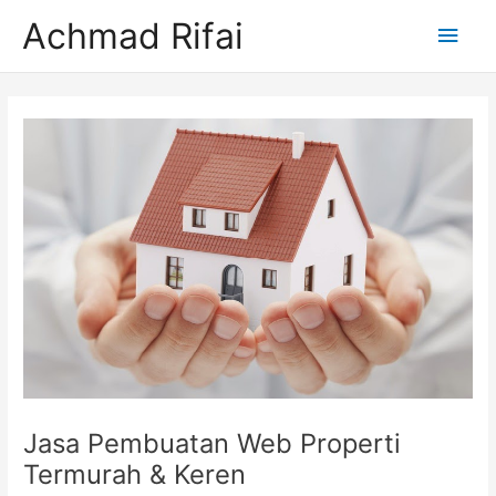
Lewati
Men
Achmad Rifai
ke
konten
Uta
Post
navigation
Jasa Pembuatan Web Properti
Termurah & Keren