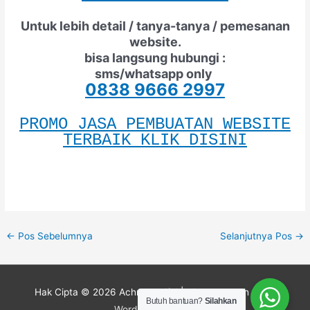
Untuk lebih detail / tanya-tanya / pemesanan
website.
bisa langsung hubungi :
sms/whatsapp only
0838 9666 2997
PROMO JASA PEMBUATAN WEBSITE
TERBAIK KLIK DISINI
←
Pos Sebelumnya
Selanjutnya Pos
→
Hak Cipta © 2026
Achmad Rifai
| Didukung oleh
Astra
Butuh bantuan?
Silahkan
WordPress Theme