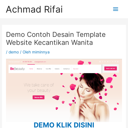
Lewati
Men
Achmad Rifai
ke
konten
Uta
Post
navigation
Demo Contoh Desain Template
Website Kecantikan Wanita
/
demo
/ Oleh
miminnya
DEMO KLIK DISINI