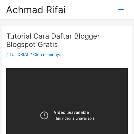
Lewati
Men
Achmad Rifai
ke
konten
Uta
Post
navigation
Tutorial Cara Daftar Blogger
Blogspot Gratis
/
TUTORIAL
/ Oleh
miminnya