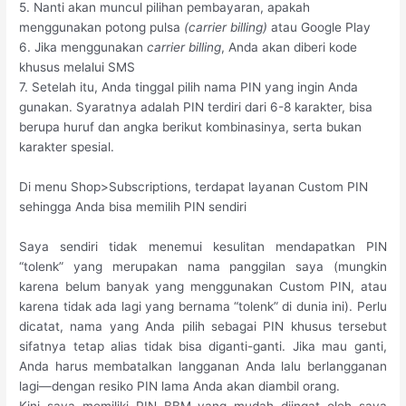
5. Nanti akan muncul pilihan pembayaran, apakah
menggunakan potong pulsa
(carrier billing)
atau Google Play
6. Jika menggunakan
carrier billing
, Anda akan diberi kode
khusus melalui SMS
7. Setelah itu, Anda tinggal pilih nama PIN yang ingin Anda
gunakan. Syaratnya adalah PIN terdiri dari 6-8 karakter, bisa
berupa huruf dan angka berikut kombinasinya, serta bukan
karakter spesial.
Di menu Shop>Subscriptions, terdapat layanan Custom PIN
sehingga Anda bisa memilih PIN sendiri
Saya sendiri tidak menemui kesulitan mendapatkan PIN
“tolenk” yang merupakan nama panggilan saya (mungkin
karena belum banyak yang menggunakan Custom PIN, atau
karena tidak ada lagi yang bernama “tolenk” di dunia ini). Perlu
dicatat, nama yang Anda pilih sebagai PIN khusus tersebut
sifatnya tetap alias tidak bisa diganti-ganti. Jika mau ganti,
Anda harus membatalkan langganan Anda lalu berlangganan
lagi—dengan resiko PIN lama Anda akan diambil orang.
Kini saya memiliki PIN BBM yang mudah diingat oleh saya