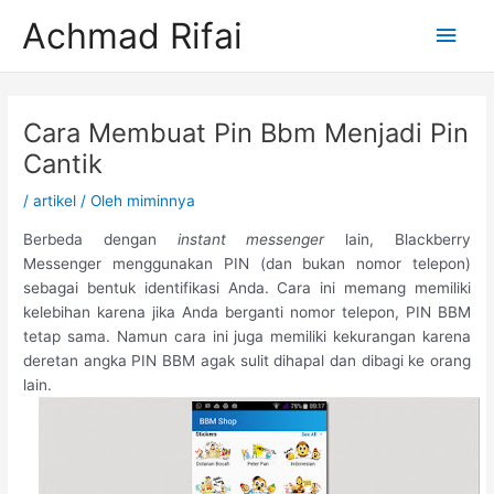
Lewati
Men
Achmad Rifai
ke
konten
Uta
Post
navigation
Cara Membuat Pin Bbm Menjadi Pin
Cantik
/
artikel
/ Oleh
miminnya
Berbeda dengan
instant messenger
lain, Blackberry
Messenger menggunakan PIN (dan bukan nomor telepon)
sebagai bentuk identifikasi Anda. Cara ini memang memiliki
kelebihan karena jika Anda berganti nomor telepon, PIN BBM
tetap sama. Namun cara ini juga memiliki kekurangan karena
deretan angka PIN BBM agak sulit dihapal dan dibagi ke orang
lain.