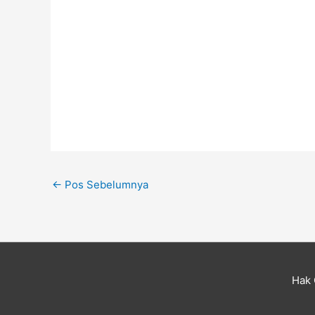
←
Pos Sebelumnya
Hak 