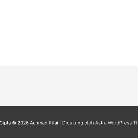
Cipta © 2026
Achmad Rifai
| Didukung oleh
Astra WordPress 