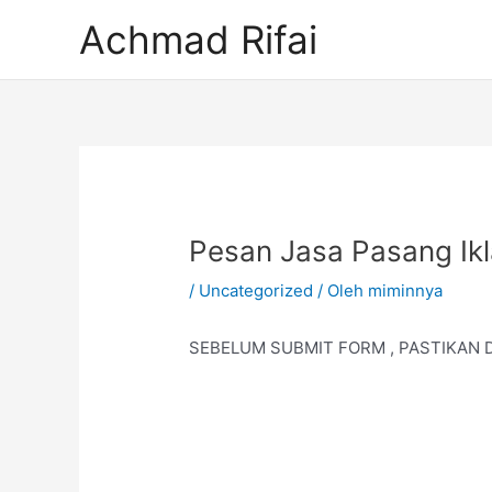
Lewati
Achmad Rifai
ke
konten
Post
navigation
Pesan Jasa Pasang Ikl
/
Uncategorized
/ Oleh
miminnya
SEBELUM SUBMIT FORM , PASTIKAN D