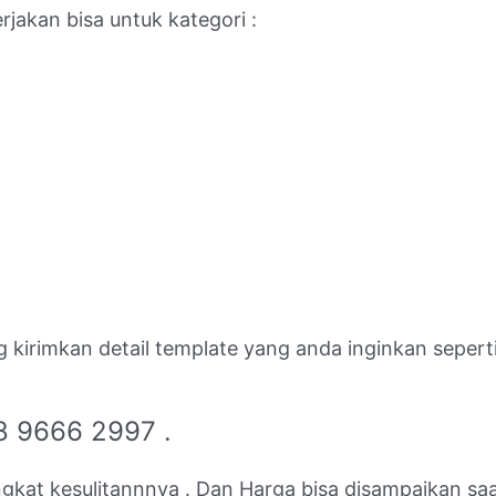
jakan bisa untuk kategori :
g kirimkan detail template yang anda inginkan seper
8 9666 2997 .
ingkat kesulitannnya . Dan Harga bisa disampaikan s