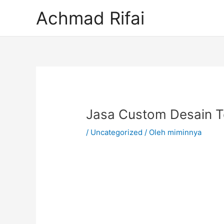
Lewati
Achmad Rifai
ke
konten
Post
navigation
Jasa Custom Desain T
/
Uncategorized
/ Oleh
miminnya