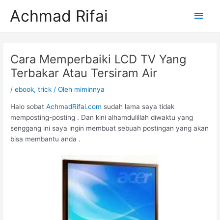
Lewati
Men
Achmad Rifai
ke
konten
Uta
Post
navigation
Cara Memperbaiki LCD TV Yang
Terbakar Atau Tersiram Air
/
ebook
,
trick
/ Oleh
miminnya
Halo sobat
AchmadRifai.com
sudah lama saya tidak
memposting-posting . Dan kini alhamdulillah diwaktu yang
senggang ini saya ingin membuat sebuah postingan yang akan
bisa membantu anda .