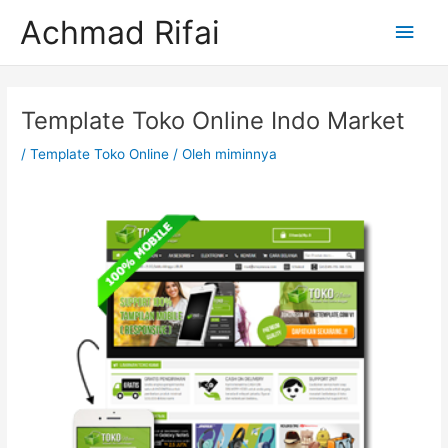
Lewati
Men
Achmad Rifai
ke
konten
Uta
Post
navigation
Template Toko Online Indo Market
/
Template Toko Online
/ Oleh
miminnya